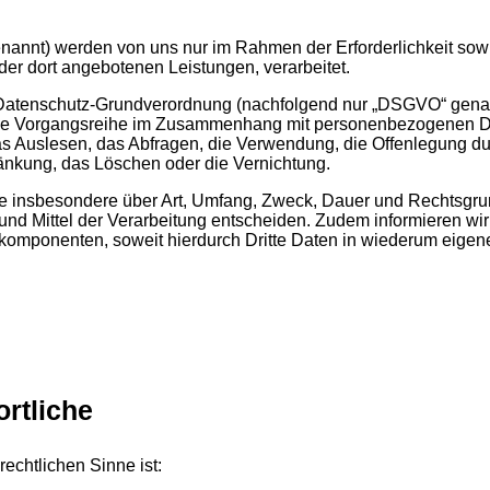
annt) werden von uns nur im Rahmen der Erforderlichkeit sowi
d der dort angebotenen Leistungen, verarbeitet.
 Datenschutz-Grundverordnung (nachfolgend nur „DSGVO“ genannt)
lche Vorgangsreihe im Zusammenhang mit personenbezogenen Dat
 Auslesen, das Abfragen, die Verwendung, die Offenlegung dur
ränkung, das Löschen oder die Vernichtung.
Sie insbesondere über Art, Umfang, Zweck, Dauer und Rechtsgr
nd Mittel der Verarbeitung entscheiden. Zudem informieren wi
komponenten, soweit hierdurch Dritte Daten in wiederum eigene
ortliche
rechtlichen Sinne ist: